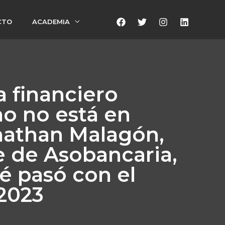
CTO
ACADEMIA
a financiero
o no está en
onathan Malagón,
e de Asobancaria,
é pasó con el
 2023