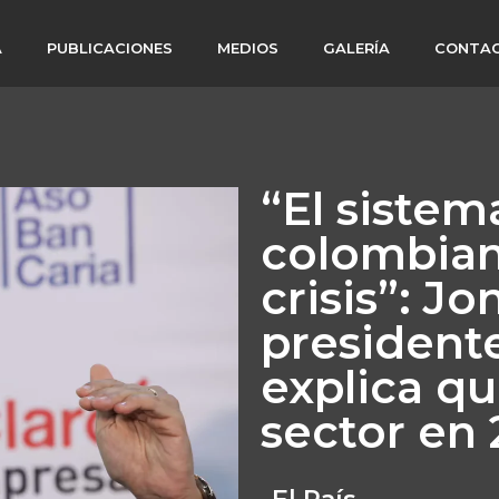
A
PUBLICACIONES
MEDIOS
GALERÍA
CONTA
“El sistem
colombian
crisis”: J
president
explica qu
sector en