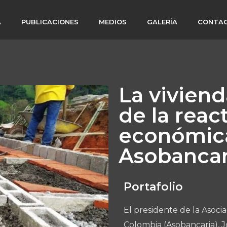
A
PUBLICACIONES
MEDIOS
GALERÍA
CONTA
La viviend
de la reac
económica
Asobancar
Portafolio
El presidente de la Asoci
Colombia (Asobancaria), 